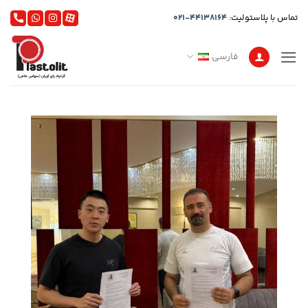
Ski
تماس با پلاستولیت:
021-44138164
t
conten
فارسی