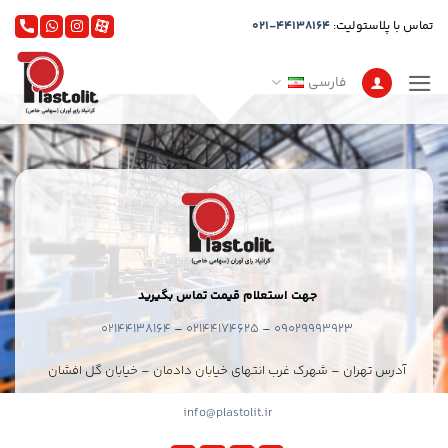
Ski
تماس با پلاستولیت:
021-44138164
t
conten
فارسی
جهت استعلام قیمت تماس بگیرید
02144138164
–
02144174625
–
09029993923
آدرس تهران – شهرک غرب انتهای خیابان دادمان – خیابان گل افشان
info@plastolit.ir