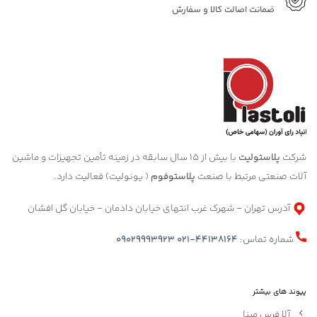
ضمانت اصالت کالا و سفارش
شرکت
پلاستولیت
با بیش از 15 سال سابقه در زمینه تأمین تجهیزات و ماشین
آلات صنعتی مرتبط با صنعت
پلاستوفوم
( یونولیت) فعالیت دارد.
آدرس تهران - شهرک غرب انتهای خیابان دادمان - خیابان گل افشان
شماره تماس:
021-44138164
09029993923
پیوند های بیشتر
آلا فرس مبنا