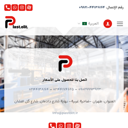
خطي
رقم الإتصال:
+9821-44138164
لمحتوى
العربية
اتصل بنا للحصول على الأسعار
02144138164
–
02144174625
–
09029993923
العنوان: طهران -ضاحية غربية- نهاية شارع دادمان، شارع گل افشان
info@plastolit.ir