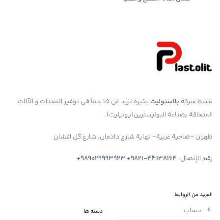
تنشط شركة
بلاستوليت
بخبرة تزيد عن ١٥ عاماً في توفير المعدات و الآلات
المتعلقة بصناعة البوليسترين(يونيليت).
طهران -ضاحية غربية- نهاية شارع دادمان، شارع گل افشان
رقم الإتصال:
+9821-44138164
+989029993923
المزيد من الروابط
حساب
دسته ها