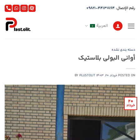
خطي
رقم الإتصال:
+9821-44138164
لمحتوى
العربية
دسته بندی نشده
أواني البولي بلاستيك
POSTED ON
خرداد 20, 1403
PLUSTOLIT
BY
20
خرداد