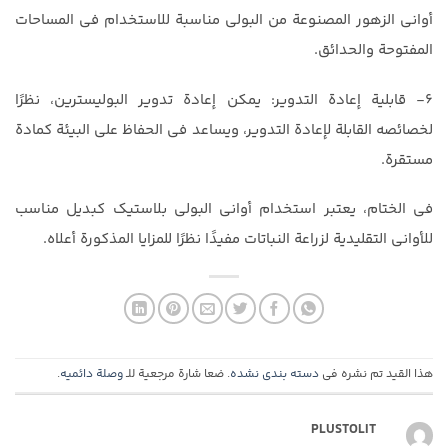
أواني الزهور المصنوعة من البولي مناسبة للاستخدام في المساحات
المفتوحة والحدائق.
6- قابلية إعادة التدوير: يمكن إعادة تدوير البوليسترين، نظرًا
لخصائصه القابلة لإعادة التدوير، ويساعد في الحفاظ على البيئة كمادة
مستقرة.
في الختام، يعتبر استخدام أواني البولي بلاستيك كبديل مناسب
للأواني التقليدية لزراعة النباتات مفيدًا نظرًا للمزايا المذكورة أعلاه.
هذا القيد تم نشره في
دسته بندی نشده
. ضعا شارة مرجعية للـ
وصلة دائميه
.
PLUSTOLIT