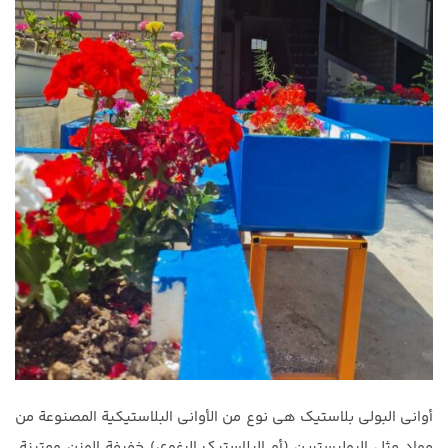
أواني البولي بلاستيك هي نوع من الأواني البلاستيكية المصنوعة من
مواد مثل البوليسترين (أو البلاستيك الرغوي) خفيفة الوزن ومتينة.