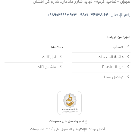
طهران -ضاحية غربية- نهاية شارع دادمان، شارع گل افشان
رقم الإتصال:
+9821-44138164
+989029993923
المزيد من الروابط
حساب
دسته ها
قائمة المنتجات
ابزار آلات
عن Plastolit
ماشین آلات
تواصل معنا
إنضم واحصل على خصومات
أدخل بريدك الإلكتروني للحصول على أحدث الخصومات