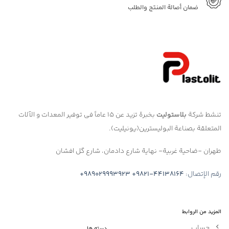
ضمان أصالة المنتج والطلب
تنشط شركة
بلاستوليت
بخبرة تزيد عن ١٥ عاماً في توفير المعدات و الآلات
المتعلقة بصناعة البوليسترين(يونيليت).
طهران -ضاحية غربية- نهاية شارع دادمان، شارع گل افشان
رقم الإتصال:
+9821-44138164
+989029993923
المزيد من الروابط
حساب
دسته ها