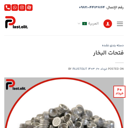
خطي
رقم الإتصال:
+9821-44138164
لمحتوى
العربية
دسته بندی نشده
فتحات البخار
POSTED ON
خرداد 20, 1403
PLUSTOLIT
BY
20
خرداد