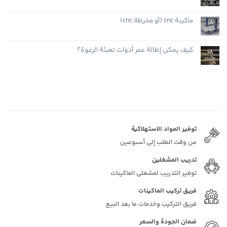
خرداد
لا
توجد
تعليقات
على
ماكينة cnc (أو مخرطة cnc)
18
ما
هو
خرداد
لا
صمام
توجد
الزاوية؟
تعليقات
على
كيف يمكن إطالة عمر أدوات تعبئة الرغوة؟
18
ماكينة
cnc
خرداد
لا
(أو
توجد
مخرطة
تعليقات
cnc)
على
كيف
يمكن
إطالة
عمر
أدوات
تعبئة
الرغوة؟
توفیر المواد الاستهلاكية
من وقت الطلب إلى أسبوعين
تدريب المشغلين
توفير التدريب لمشغلي الماكينات
فريق تركيب الماكينات
فريق التركيب وخدمات ما بعد البيع
ضمان الجودة والسعر