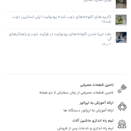
تولید
18
کار
صنعت
صنعتی
خرداد
هیچ
پلاستوفوم
بازیافت
دیدگاهی
EPS
برای
ثبت
پرکن
نشده
کاربردهای کلوخه‌های ذوب شده یونولیت (پلی استایرن ذوب
26
های
شده)
آلمانی
فروردین
هیچ
دیدگاهی
برای
علت تیره شدن کلوخه‌های یونولیت در فرآیند ذوب و راهکارهای
ثبت
12
کاربردهای
نشده
آن
اسفند
کلوخه‌های
ذوب
برای
2 دیدگاه
شده
علت
یونولیت
تیره
(پلی
شدن
استایرن
کلوخه‌های
ذوب
یونولیت
شده)
در
فرآیند
ذوب
و
راهکارهای
آن
تامین قطعات مصرفی
تامین قطعات مصرفی از زمان سفارش تا دو هفته
ارائه آموزش به اپراتور
ارائه آموزش به اپراتور دستگاه ها
تیم راه اندازی ماشین آلات
تیم راه اندازی و خدمات پس از فروش