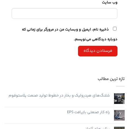
وب‌ سایت
ذخیره نام، ایمیل و وبسایت من در مرورگر برای زمانی که
دوباره دیدگاهی می‌نویسم.
تازه ترین مطالب
شلنگ‌های هیدرولیک و بخار در خطوط تولید صنعت پلاستوفوم
29
تیر
هیچ
دیدگاهی
برای
ثبت
شلنگ‌های
نشده
راه کار صنعتی بازیافت EPS
27
هیدرولیک
و
بهمن
هیچ
بخار
دیدگاهی
در
برای
ثبت
خطوط
راه
نشده
پرکن های آلمانی