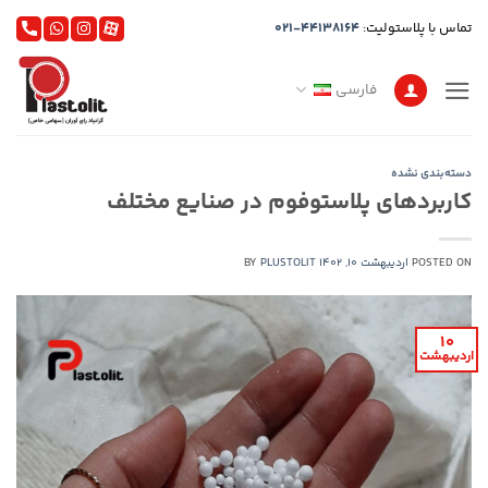
Ski
تماس با پلاستولیت:
021-44138164
t
conten
فارسی
دسته‌بندی نشده
کاربردهای پلاستوفوم در صنایع مختلف
POSTED ON
اردیبهشت 10, 1402
PLUSTOLIT
BY
10
اردیبهشت