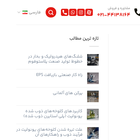
مشاوره و فروش
فارسی
021-44138164
تازه ترین مطالب
شلنگ‌های هیدرولیک و بخار در
29
خطوط تولید صنعت پلاستوفوم
تیر
هیچ
دیدگاهی
برای
راه کار صنعتی بازیافت EPS
ثبت
27
شلنگ‌های
نشده
بهمن
هیچ
هیدرولیک
و
دیدگاهی
برای
بخار
ثبت
راه
در
نشده
پرکن های آلمانی
18
کار
خطوط
صنعتی
تولید
خرداد
هیچ
بازیافت
صنعت
دیدگاهی
EPS
پلاستوفوم
برای
ثبت
پرکن
نشده
کاربردهای کلوخه‌های ذوب شده
26
های
یونولیت (پلی استایرن ذوب شده)
آلمانی
فروردین
هیچ
دیدگاهی
برای
علت تیره شدن کلوخه‌های یونولیت در
ثبت
12
کاربردهای
نشده
فرآیند ذوب و راهکارهای آن
اسفند
کلوخه‌های
ذوب