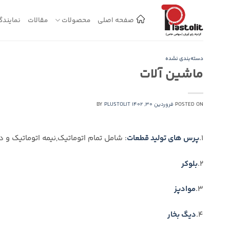
Ski
t
صفحه اصلی
محصولات
مقالات
نمایندگ
conten
دسته‌بندی نشده
ماشین آلات
POSTED ON
فروردین 30, 1402
PLUSTOLIT
BY
1.
پرس های تولید قطعات
: شامل تمام اتوماتیک,نیمه اتوماتیک و 
2.
بلوکر
3.
موادپز
4.
دیگ بخار