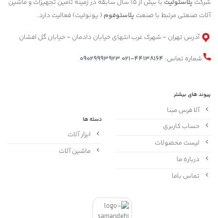
شرکت
پلاستولیت
با بیش از 15 سال سابقه در زمینه تأمین تجهیزات و ماشین
آلات صنعتی مرتبط با صنعت
پلاستوفوم
( یونولیت) فعالیت دارد.
آدرس تهران - شهرک غرب انتهای خیابان دادمان - خیابان گل افشان
شماره تماس:
021-44138164
09029993923
پیوند های بیشتر
آلا فرس مبنا
دسته ها
حساب کاربری
ابزار آلات
لیست محصولات
ماشین آلات
درباره ما
تماس باما