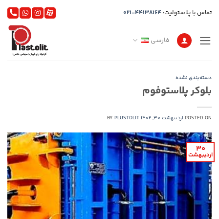
Ski
تماس با پلاستولیت:
021-44138164
t
conten
فارسی
دسته‌بندی نشده
بلوکر پلاستوفوم
POSTED ON
اردیبهشت 30, 1402
PLUSTOLIT
BY
30
اردیبهشت