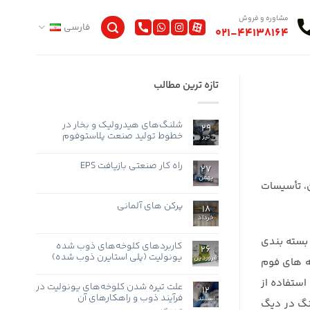
مشاوره و فروش
فارسی
021-44138164
تازه ترین مطالب
شلنگ‌های هیدرولیک و بخار در
29
خطوط تولید صنعت پلاستوفوم
تیر
هیچ
دیدگاهی
برای
راه کار صنعتی بازیافت EPS
ثبت
27
شلنگ‌های
نشده
بهمن
هیچ
هیدرولیک
ان، تأسیسات
و
دیدگاهی
برای
بخار
ثبت
راه
در
نشده
پرکن های آلمانی
18
کار
خطوط
صنعتی
تولید
خرداد
هیچ
بازیافت
صنعت
دیدگاهی
EPS
پلاستوفوم
برای
ثبت
 بسته بندی
پرکن
نشده
کاربردهای کلوخه‌های ذوب شده
26
های
یونولیت (پلی استایرن ذوب شده)
آلمانی
فروردین
نه های فوم
هیچ
دیدگاهی
ستفاده از
برای
علت تیره شدن کلوخه‌های یونولیت در
ثبت
12
کاربردهای
نشده
فرآیند ذوب و راهکارهای آن
اسفند
کلوخه‌های
رنگ در دیگ
ذوب