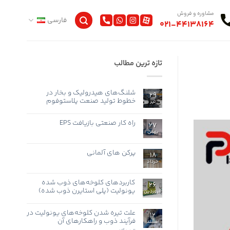
مشاوره و فروش
فارسی
021-44138164
تازه ترین مطالب
شلنگ‌های هیدرولیک و بخار در
29
خطوط تولید صنعت پلاستوفوم
تیر
هیچ
دیدگاهی
برای
راه کار صنعتی بازیافت EPS
ثبت
27
شلنگ‌های
نشده
بهمن
هیچ
هیدرولیک
و
دیدگاهی
برای
بخار
ثبت
راه
در
نشده
پرکن های آلمانی
18
کار
خطوط
صنعتی
تولید
خرداد
هیچ
بازیافت
صنعت
دیدگاهی
EPS
پلاستوفوم
برای
ثبت
پرکن
نشده
کاربردهای کلوخه‌های ذوب شده
26
های
یونولیت (پلی استایرن ذوب شده)
آلمانی
فروردین
هیچ
دیدگاهی
برای
علت تیره شدن کلوخه‌های یونولیت در
ثبت
12
کاربردهای
نشده
فرآیند ذوب و راهکارهای آن
اسفند
کلوخه‌های
ذوب