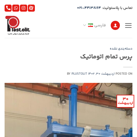
Ski
تماس با پلاستولیت:
021-44138164
t
conten
فارسی
دسته‌بندی نشده
پرس تمام اتوماتیک
POSTED ON
اردیبهشت 30, 1402
PLUSTOLIT
BY
30
اردیبهشت