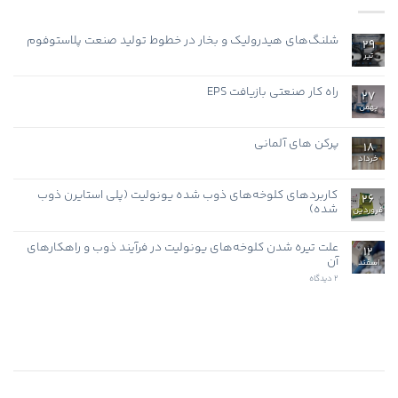
شلنگ‌های هیدرولیک و بخار در خطوط تولید صنعت پلاستوفوم
29
تیر
هیچ
دیدگاهی
برای
ثبت
شلنگ‌های
نشده
راه کار صنعتی بازیافت EPS
27
هیدرولیک
و
بهمن
هیچ
بخار
دیدگاهی
در
برای
ثبت
خطوط
راه
نشده
پرکن های آلمانی
تولید
18
کار
صنعت
صنعتی
خرداد
هیچ
پلاستوفوم
بازیافت
دیدگاهی
EPS
برای
ثبت
پرکن
نشده
کاربردهای کلوخه‌های ذوب شده یونولیت (پلی استایرن ذوب
26
های
شده)
آلمانی
فروردین
هیچ
دیدگاهی
برای
علت تیره شدن کلوخه‌های یونولیت در فرآیند ذوب و راهکارهای
ثبت
12
کاربردهای
نشده
آن
اسفند
کلوخه‌های
ذوب
برای
2 دیدگاه
شده
علت
یونولیت
تیره
(پلی
شدن
استایرن
کلوخه‌های
ذوب
یونولیت
شده)
در
فرآیند
ذوب
و
راهکارهای
آن