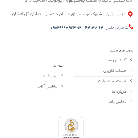
آلات صنعتی مرتبط با صنعت
پلاستوفوم
( یونولیت) فعالیت دارد.
آدرس تهران - شهرک غرب انتهای خیابان دادمان - خیابان گل افشان
شماره تماس:
021-44138164
09029993923
پیوند های بیشتر
آلا فرس مبنا
دسته ها
حساب کاربری
ابزار آلات
لیست محصولات
ماشین آلات
درباره ما
تماس باما