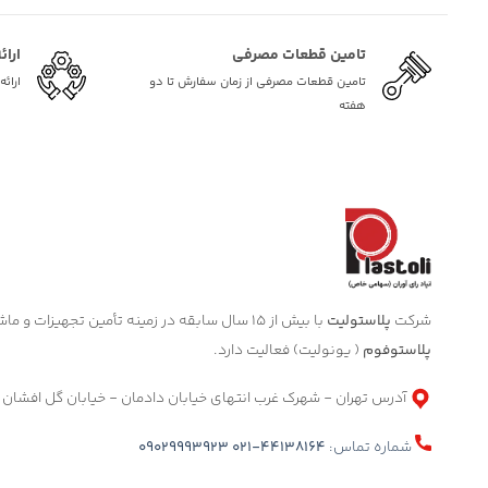
تامین قطعات مصرفی
ارائ
تامین قطعات مصرفی از زمان سفارش تا دو
ارائ
هفته
شرکت
پلاستولیت
با بیش از 15 سال سابقه در زمینه تأمین تجهیزات و ماشین آلات صنعتی مرتبط با صنعت
پلاستوفوم
( یونولیت) فعالیت دارد.
آدرس تهران - شهرک غرب انتهای خیابان دادمان - خیابان گل افشان
شماره تماس:
021-44138164
09029993923