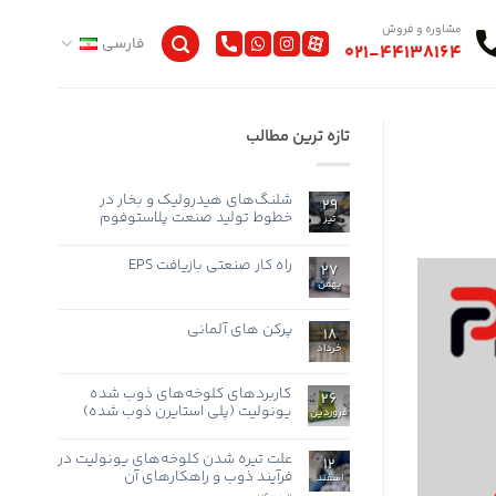
مشاوره و فروش
فارسی
021-44138164
تازه ترین مطالب
شلنگ‌های هیدرولیک و بخار در
29
خطوط تولید صنعت پلاستوفوم
تیر
هیچ
دیدگاهی
برای
راه کار صنعتی بازیافت EPS
ثبت
27
شلنگ‌های
نشده
بهمن
هیچ
هیدرولیک
و
دیدگاهی
برای
بخار
ثبت
راه
در
نشده
پرکن های آلمانی
18
کار
خطوط
صنعتی
تولید
خرداد
هیچ
بازیافت
صنعت
دیدگاهی
EPS
پلاستوفوم
برای
ثبت
پرکن
نشده
کاربردهای کلوخه‌های ذوب شده
26
های
یونولیت (پلی استایرن ذوب شده)
آلمانی
فروردین
هیچ
دیدگاهی
برای
علت تیره شدن کلوخه‌های یونولیت در
ثبت
12
کاربردهای
نشده
فرآیند ذوب و راهکارهای آن
اسفند
کلوخه‌های
ذوب