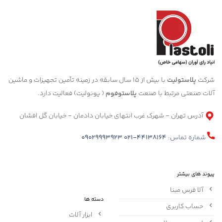
شرکت
پلاستولیت
با بیش از 15 سال سابقه در زمینه تأمین تجهیزات و ماشین
آلات صنعتی مرتبط با صنعت
پلاستوفوم
( یونولیت) فعالیت دارد.
آدرس تهران - شهرک غرب انتهای خیابان دادمان - خیابان گل افشان
شماره تماس:
021-44138164
09029993923
پیوند های بیشتر
آلا فرس مبنا
دسته ها
حساب کاربری
ابزار آلات