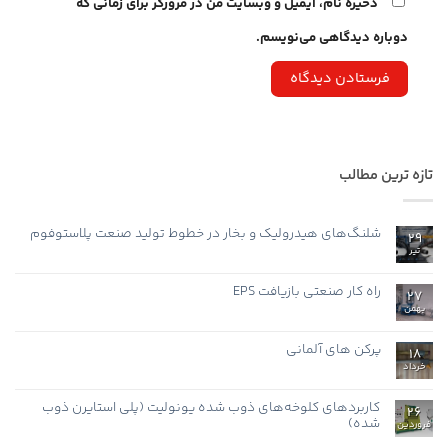
ذخیره نام، ایمیل و وبسایت من در مرورگر برای زمانی که
دوباره دیدگاهی می‌نویسم.
تازه ترین مطالب
شلنگ‌های هیدرولیک و بخار در خطوط تولید صنعت پلاستوفوم
29
تیر
هیچ
دیدگاهی
برای
ثبت
شلنگ‌های
نشده
راه کار صنعتی بازیافت EPS
27
هیدرولیک
و
بهمن
هیچ
بخار
دیدگاهی
در
برای
ثبت
خطوط
راه
نشده
پرکن های آلمانی
تولید
18
کار
صنعت
صنعتی
خرداد
هیچ
پلاستوفوم
بازیافت
دیدگاهی
EPS
برای
ثبت
پرکن
نشده
کاربردهای کلوخه‌های ذوب شده یونولیت (پلی استایرن ذوب
26
های
شده)
آلمانی
فروردین
هیچ