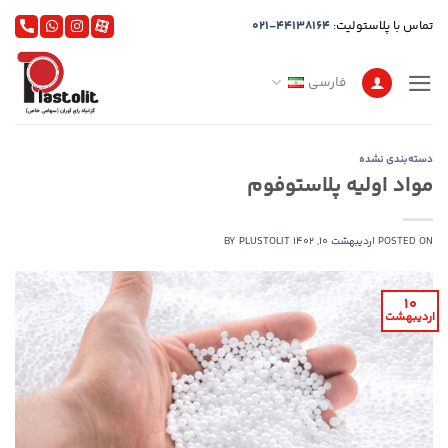
Ski
تماس با پلاستولیت:
021-44138164
t
conten
فارسی
دسته‌بندی نشده
مواد اولیه پلاستوفوم
POSTED ON
اردیبهشت 10, 1402
PLUSTOLIT
BY
10
اردیبهشت