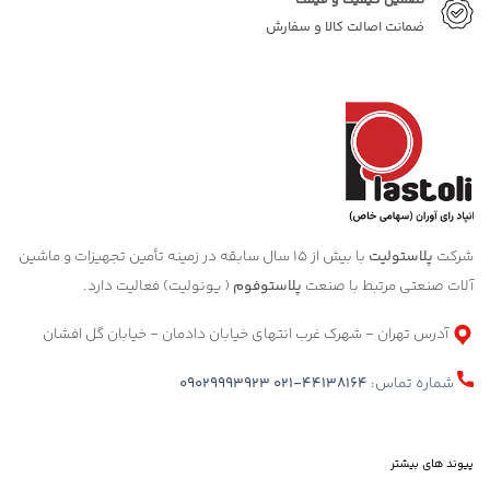
تضمین کیفیت و قیمت
ضمانت اصالت کالا و سفارش
شرکت
پلاستولیت
با بیش از 15 سال سابقه در زمینه تأمین تجهیزات و ماشین
آلات صنعتی مرتبط با صنعت
پلاستوفوم
( یونولیت) فعالیت دارد.
آدرس تهران - شهرک غرب انتهای خیابان دادمان - خیابان گل افشان
شماره تماس:
021-44138164
09029993923
پیوند های بیشتر