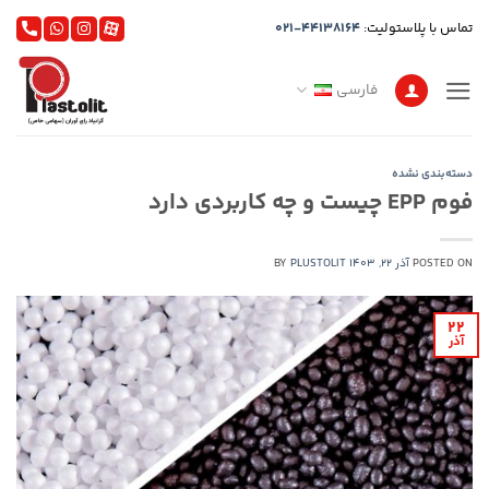
Ski
تماس با پلاستولیت:
021-44138164
t
conten
فارسی
دسته‌بندی نشده
فوم EPP چیست و چه کاربردی دارد
POSTED ON
آذر 22, 1403
PLUSTOLIT
BY
22
آذر