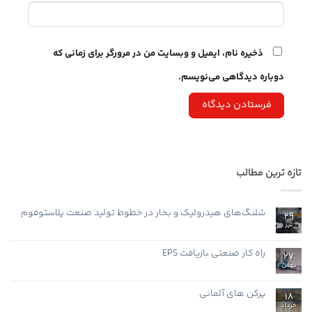
ذخیره نام، ایمیل و وبسایت من در مرورگر برای زمانی که
دوباره دیدگاهی می‌نویسم.
تازه ترین مطالب
شلنگ‌های هیدرولیک و بخار در خطوط تولید صنعت پلاستوفوم
29
تیر
هیچ
دیدگاهی
برای
ثبت
شلنگ‌های
نشده
راه کار صنعتی بازیافت EPS
27
هیدرولیک
و
بهمن
هیچ
بخار
دیدگاهی
در
برای
ثبت
خطوط
راه
نشده
پرکن های آلمانی
تولید
18
کار
صنعت
صنعتی
خرداد
هیچ
پلاستوفوم
بازیافت