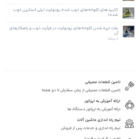
دیدگاهی
EPS
برای
ثبت
پرکن
نشده
کاربردهای کلوخه‌های ذوب شده یونولیت (پلی استایرن ذوب
26
های
شده)
آلمانی
فروردین
هیچ
دیدگاهی
برای
علت تیره شدن کلوخه‌های یونولیت در فرآیند ذوب و راهکارهای
ثبت
12
کاربردهای
نشده
آن
اسفند
کلوخه‌های
ذوب
برای
2 دیدگاه
شده
علت
یونولیت
تیره
(پلی
شدن
استایرن
کلوخه‌های
ذوب
یونولیت
شده)
در
فرآیند
ذوب
و
راهکارهای
آن
تامین قطعات مصرفی
تامین قطعات مصرفی از زمان سفارش تا دو هفته
ارائه آموزش به اپراتور
ارائه آموزش به اپراتور دستگاه ها
تیم راه اندازی ماشین آلات
تیم راه اندازی و خدمات پس از فروش