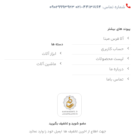
شماره تماس:
021-44138164
09029993923
پیوند های بیشتر
آلا فرس مبنا
دسته ها
حساب کاربری
ابزار آلات
لیست محصولات
ماشین آلات
درباره ما
تماس باما
عضو شوید و تخفیف بگیرید
جهت اطلاع از اخرین تخفیف ها ایمیل خود را وارد نمائید