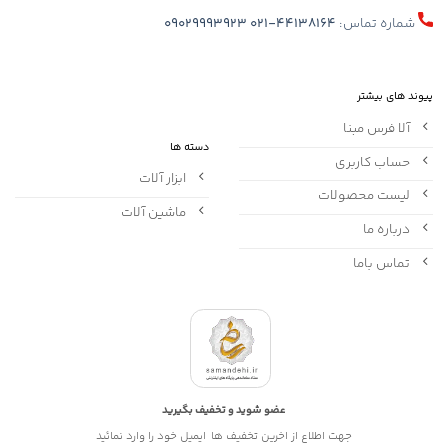
شماره تماس:
021-44138164
09029993923
پیوند های بیشتر
آلا فرس مبنا
دسته ها
حساب کاربری
ابزار آلات
لیست محصولات
ماشین آلات
درباره ما
تماس باما
عضو شوید و تخفیف بگیرید
جهت اطلاع از اخرین تخفیف ها ایمیل خود را وارد نمائید