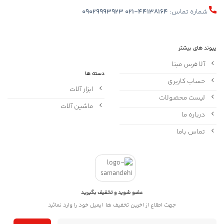
شماره تماس:
021-44138164
09029993923
پیوند های بیشتر
آلا فرس مبنا
دسته ها
حساب کاربری
ابزار آلات
لیست محصولات
ماشین آلات
درباره ما
تماس باما
عضو شوید و تخفیف بگیرید
جهت اطلاع از اخرین تخفیف ها ایمیل خود را وارد نمائید