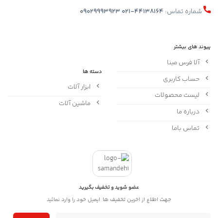
شماره تماس:
021-44138164
09029993923
پیوند های بیشتر
آلا فرس مبنا
دسته ها
حساب کاربری
ابزار آلات
لیست محصولات
ماشین آلات
درباره ما
تماس باما
عضو شوید و تخفیف بگیرید
جهت اطلاع از اخرین تخفیف ها ایمیل خود را وارد نمائید