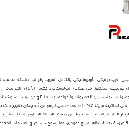
س الهيدروليكي الأوتوماتيكي بالكامل المزود بقوالب مختلفة مناسب للأ
اء يونيليت المختلفة في صناعة البوليسترين. تشمل الأجزاء التي يمكن إ
 وعبوات البوليسترين للخضروات والفواكه، ودلاء الثلج من يونيليت، وشتلات
Mitsubishi P، على الرغم من أنه يمكن تغيير ذلك بناءً على طلب العميل.