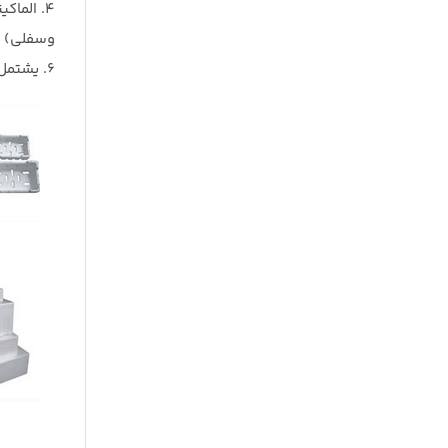
4. الما
وسفلي) لح
6. يشتمل هيكل الماكينة على قواعد طويلة لتركيب منصة للمشغل، مما يوفر سهولة الوصول للعمل مع الماكينة. وهذا يعزز السلامة والإنتاجية.