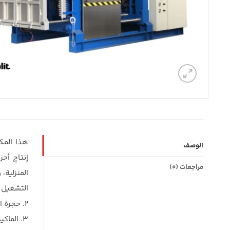
هذا المكب
الوصف
إنتاج أجز
مراجعات (0)
المنزلية،
التشغيل الآلي للماكينة ماركة LC
2. حجرة البخار الخاصة بالماكينة مصنوعة من صفائح الفولاذ المقاوم للصدأ، مما يزيد من عمر الماكينة بشكل كبير.
3. الماكينة مزودة بغرفة نظام تفريغ عمودي، مما يسمح باستخراج المنتجات المجففة من الماكينة وتقليل وقت دورة التشغيل.