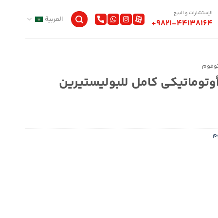
الإستشارات و البيع
العربية
+9821-44138164
ستوفوم
توماتيكي كامل للبوليستيرين
وم