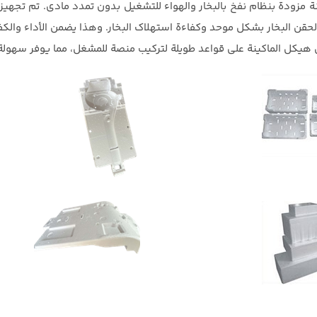
كينة مزودة بنظام نفخ بالبخار والهواء للتشغيل بدون تمدد مادي. تم تجهيز 
قن البخار بشكل موحد وكفاءة استهلاك البخار. وهذا يضمن الأداء والكفا