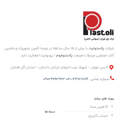
شرکت
پلاستولیت
با بیش از 15 سال سابقه در زمینه تأمین تجهیزات و ماشین
آلات صنعتی مرتبط با صنعت
پلاستوفوم
( یونولیت) فعالیت دارد.
آدرس تهران - شهرک غرب انتهای خیابان دادمان - خیابان گل افشان
شماره تماس:
021-44138164
09029993923
پیوند های بیشتر
آلا فرس مبنا
دسته ها
حساب کاربری