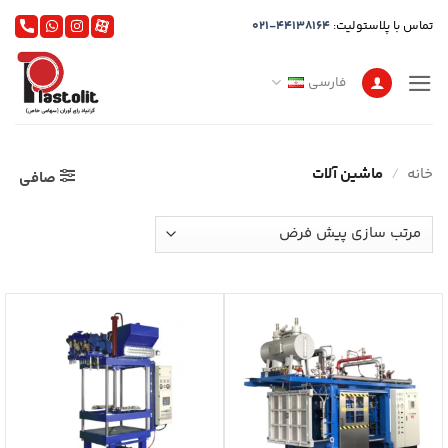
Ski
تماس با پلاستولیت:
021-44138164
t
conten
فارسی
خانه
/
ماشین آلات
صافی