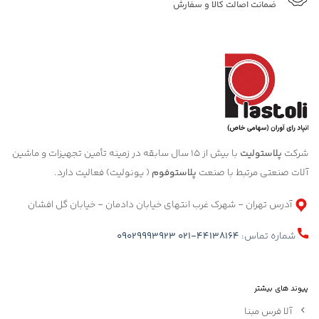
ضمانت اصالت کالا و سفارش
شرکت
پلاستولیت
با بیش از 15 سال سابقه در زمینه تأمین تجهیزات و ماشین
آلات صنعتی مرتبط با صنعت
پلاستوفوم
( یونولیت) فعالیت دارد.
آدرس تهران - شهرک غرب انتهای خیابان دادمان - خیابان گل افشان
شماره تماس:
021-44138164
09029993923
پیوند های بیشتر
آلا فرس مبنا