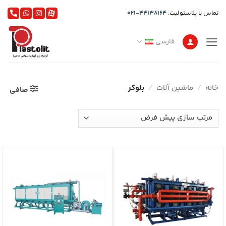
Ski
تماس با پلاستولیت:
021-44138164
t
conten
فارسی
خانه
/
ماشین آلات
/
بلوکر
صافی