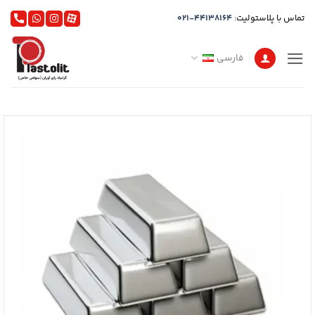
Ski
تماس با پلاستولیت:
021-44138164
t
conten
فارسی