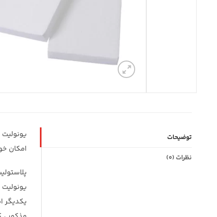
یونولیت 
توضیحات
امکان خو
نظرات (0)
پلاستولی
یونولیت ف
یکدیگر ام
مذکور ، ک