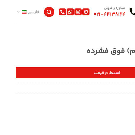
مشاوره و فروش
فارسی
021-44138164
وم) فوق فشرده
استعلام قیمت