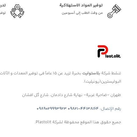
توفیر المواد الاستهلاكية
تدر
من وقت الطلب إلى أسبوعين
توفي
تنشط شركة
بلاستوليت
بخبرة تزيد عن ١٥ عاماً في توفير المعدات و 
البوليسترين(يونيليت).
طهران -ضاحية غربية- نهاية شارع دادمان، شارع گل افشان
رقم الإتصال:
+9821-44138164
+989029993923
جميع حقوق هذا الموقع محفوظة لشركة Plastolit.