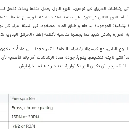
 تأتي رشاشات الحريق في نوعين. النوع الأول يعمل عندما يحدث تدفق لل
 أما النوع الثاني فيحتوي على ضغط الماء خلفه دائماً ويصبح نشطاً عندما 
(الزئبقية) الموجودة بداخله وإطلاق الماء المضغوط في البيئة. مزايا كل
ة الحرارة بشكل كبير، مما يجعلها مناسبة لأنظمة إطفاء الحرائق اليدوية 
لنوع الثاني، مع كبسولة زئبقية، للأنظمة الأكبر حجماً التي عادةً ما تك
داً التي لا يتم تنشيطها يدوياً. جودة هذه الرشاشات أمر بالغ الأهمية لأ
. لذلك، يجب أن تكون الجودة أولوية عند شراء هذه الخراطيش.