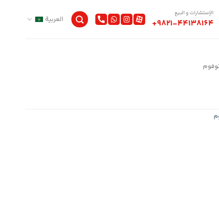
الإستشارات و البيع
العربية
+9821-44138164
ستوفوم
وم