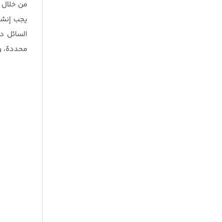
من خلال 
يجب إنشا
السائل دا
محددة، وا