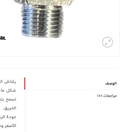
رشاش الح
الوصف
شكل ماء 
مراجعات (0)
تسمح بتغ
الحريق.
جودة الر
الأصفر وم