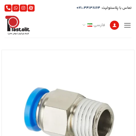
Ski
تماس با پلاستولیت:
021-44138164
t
conten
فارسی