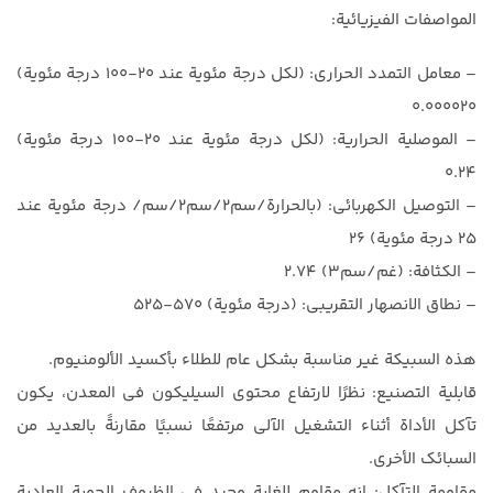
المواصفات الفيزيائية:
– معامل التمدد الحراري: (لكل درجة مئوية عند 20-100 درجة مئوية)
0.000020
– الموصلية الحرارية: (لكل درجة مئوية عند 20-100 درجة مئوية)
0.24
– التوصيل الكهربائي: (بالحرارة/سم2/سم2/سم/ درجة مئوية عند
25 درجة مئوية) 26
– الكثافة: (غم/سم3) 2.74
– نطاق الانصهار التقريبي: (درجة مئوية) 570-525
هذه السبيكة غير مناسبة بشكل عام للطلاء بأكسيد الألومنيوم.
قابلية التصنيع: نظرًا لارتفاع محتوى السيليكون في المعدن، يكون
تآكل الأداة أثناء التشغيل الآلي مرتفعًا نسبيًا مقارنةً بالعديد من
السبائك الأخرى.
مقاومة التآكل: إنه مقاوم للغاية وجيد في الظروف الجوية العادية