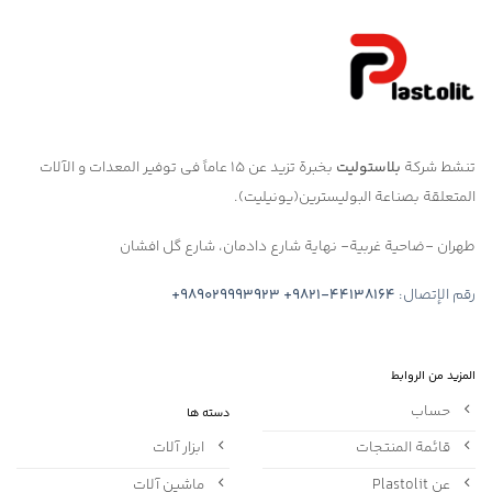
تنشط شركة
بلاستوليت
بخبرة تزيد عن ١٥ عاماً في توفير المعدات و الآلات
المتعلقة بصناعة البوليسترين(يونيليت).
طهران -ضاحية غربية- نهاية شارع دادمان، شارع گل افشان
رقم الإتصال:
+9821-44138164
+989029993923
المزيد من الروابط
حساب
دسته ها
قائمة المنتجات
ابزار آلات
عن Plastolit
ماشین آلات