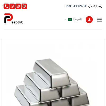
خطي
رقم الإتصال:
+9821-44138164
لمحتوى
العربية