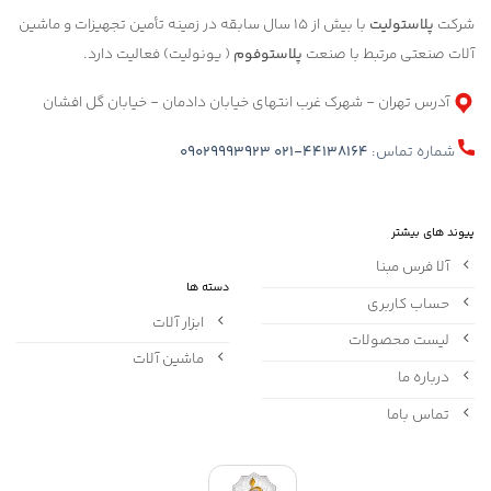
شرکت
پلاستولیت
با بیش از 15 سال سابقه در زمینه تأمین تجهیزات و ماشین
آلات صنعتی مرتبط با صنعت
پلاستوفوم
( یونولیت) فعالیت دارد.
آدرس تهران - شهرک غرب انتهای خیابان دادمان - خیابان گل افشان
شماره تماس:
021-44138164
09029993923
پیوند های بیشتر
آلا فرس مبنا
دسته ها
حساب کاربری
ابزار آلات
لیست محصولات
ماشین آلات
درباره ما
تماس باما