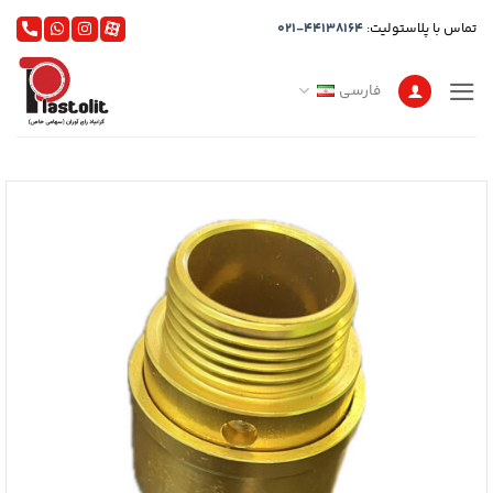
Ski
تماس با پلاستولیت:
021-44138164
t
conten
فارسی