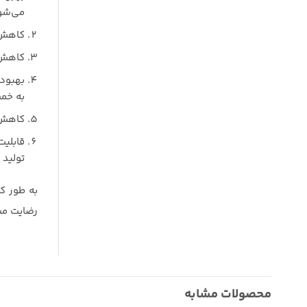
می‌شو
کاهش ز
کاهش ه
بهبود
به خمش
کاهش ض
قابلیت
تولید 
به طور ک
رضایت مش
محصولات مشابه