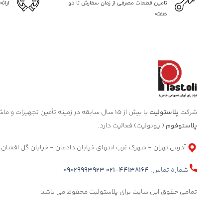
تامین قطعات مصرفی از زمان سفارش تا دو
ارائ
هفته
شرکت
پلاستولیت
با بیش از 15 سال سابقه در زمینه تأمین تجهیزات و ماشین آلات صنعتی مرتبط با صنعت
پلاستوفوم
( یونولیت) فعالیت دارد.
آدرس تهران - شهرک غرب انتهای خیابان دادمان - خیابان گل افشان
شماره تماس:
021-44138164
09029993923
تمامی حقوق این سایت برای پلاستولیت محفوظ می باشد